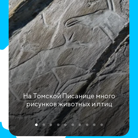
На Томской Писанице много
рисунков животных и птиц